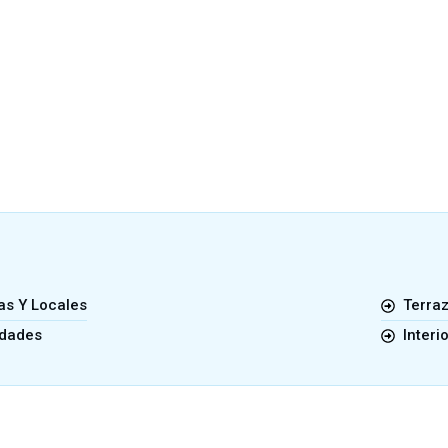
s Y Locales
Terra
dades
Interi